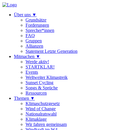
Über uns
▼
Grundsätze
Forderungen
Sprecher*innen
FAQ
Gruppen
Allianzen
Statement Letzte Generation
Mitmachen
▼
Werde aktiv!
STARTKLAR!
Events
Weltweiter Klimastreik
Sunset Cycling
Songs & Sprüche
Ressourcen
Themen
▼
Klimaschutzgesetz
Wind of Change
Nationalratswahl
Klimaklage
Wir fahren gemeinsam
Windkraft im W4