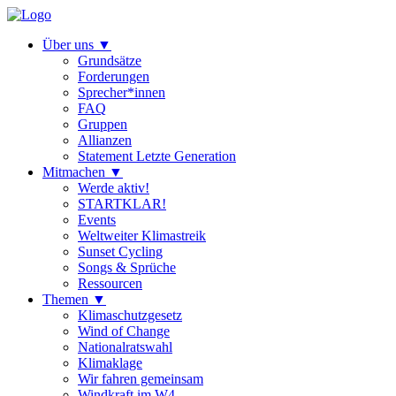
Über uns
▼
Grundsätze
Forderungen
Sprecher*innen
FAQ
Gruppen
Allianzen
Statement Letzte Generation
Mitmachen
▼
Werde aktiv!
STARTKLAR!
Events
Weltweiter Klimastreik
Sunset Cycling
Songs & Sprüche
Ressourcen
Themen
▼
Klimaschutzgesetz
Wind of Change
Nationalratswahl
Klimaklage
Wir fahren gemeinsam
Windkraft im W4