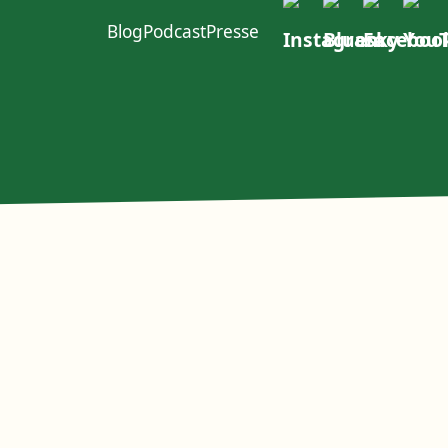
Blog
Podcast
Presse
ft im W4
urcen
Politischer Dialog
Erste Group
EACOP