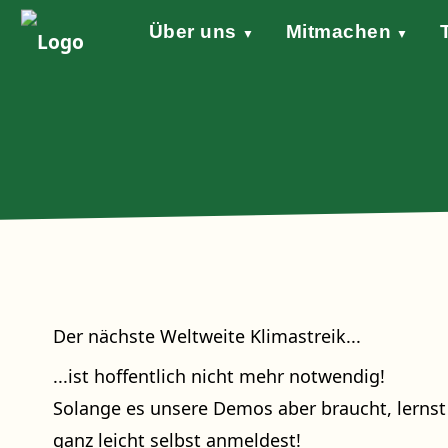
Über uns
Mitmachen
▼
▼
Grundsätze
Werde aktiv!
Klimaschutzgesetz
Forderungen
STARTKLAR!
Wind of Change
Sprecher*in
Events
Welt
Na
Stellungnahme Gazakrieg
Der nächste Weltweite Klimastreik...
...ist hoffentlich nicht mehr notwendig!
Solange es unsere Demos aber braucht, lernst 
ganz leicht selbst anmeldest!