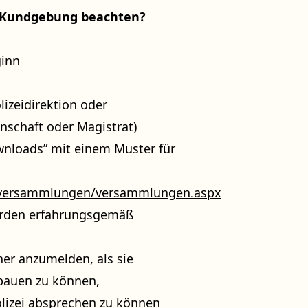
r Kundgebung beachten?
ginn
izeidirektion oder
schaft oder Magistrat)
ownloads” mit einem Muster für
ce/versammlungen/versammlungen.aspx
erden erfahrungsgemäß
her anzumelden, als sie
fbauen zu können,
lizei absprechen zu können