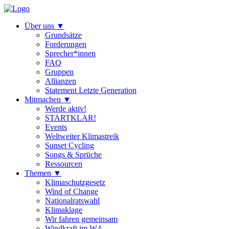
Über uns
▼
Grundsätze
Forderungen
Sprecher*innen
FAQ
Gruppen
Allianzen
Statement Letzte Generation
Mitmachen
▼
Werde aktiv!
STARTKLAR!
Events
Weltweiter Klimastreik
Sunset Cycling
Songs & Sprüche
Ressourcen
Themen
▼
Klimaschutzgesetz
Wind of Change
Nationalratswahl
Klimaklage
Wir fahren gemeinsam
Windkraft im W4