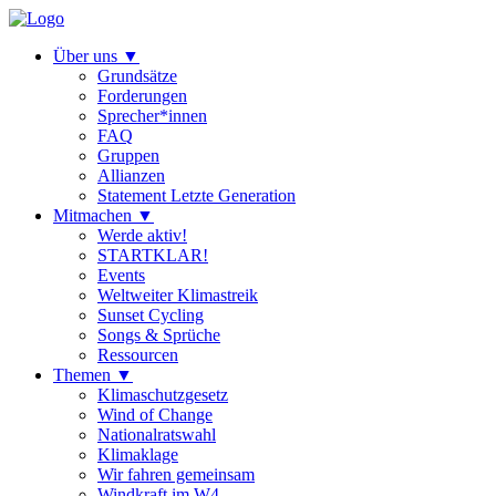
Über uns
▼
Grundsätze
Forderungen
Sprecher*innen
FAQ
Gruppen
Allianzen
Statement Letzte Generation
Mitmachen
▼
Werde aktiv!
STARTKLAR!
Events
Weltweiter Klimastreik
Sunset Cycling
Songs & Sprüche
Ressourcen
Themen
▼
Klimaschutzgesetz
Wind of Change
Nationalratswahl
Klimaklage
Wir fahren gemeinsam
Windkraft im W4