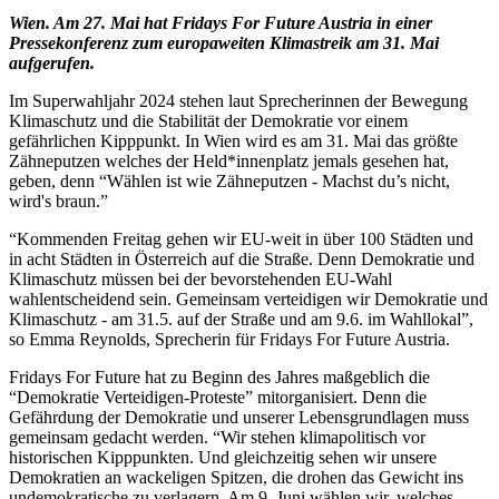
Wien. Am 27. Mai hat Fridays For Future Austria in einer
Pressekonferenz zum europaweiten Klimastreik am 31. Mai
aufgerufen.
Im Superwahljahr 2024 stehen laut Sprecherinnen der Bewegung
Klimaschutz und die Stabilität der Demokratie vor einem
gefährlichen Kipppunkt. In Wien wird es am 31. Mai das größte
Zähneputzen welches der Held*innenplatz jemals gesehen hat,
geben, denn “Wählen ist wie Zähneputzen - Machst du’s nicht,
wird's braun.”
“Kommenden Freitag gehen wir EU-weit in über 100 Städten und
in acht Städten in Österreich auf die Straße. Denn Demokratie und
Klimaschutz müssen bei der bevorstehenden EU-Wahl
wahlentscheidend sein. Gemeinsam verteidigen wir Demokratie und
Klimaschutz - am 31.5. auf der Straße und am 9.6. im Wahllokal”,
so Emma Reynolds, Sprecherin für Fridays For Future Austria.
Fridays For Future hat zu Beginn des Jahres maßgeblich die
“Demokratie Verteidigen-Proteste” mitorganisiert. Denn die
Gefährdung der Demokratie und unserer Lebensgrundlagen muss
gemeinsam gedacht werden. “Wir stehen klimapolitisch vor
historischen Kipppunkten. Und gleichzeitig sehen wir unsere
Demokratien an wackeligen Spitzen, die drohen das Gewicht ins
undemokratische zu verlagern. Am 9. Juni wählen wir, welches