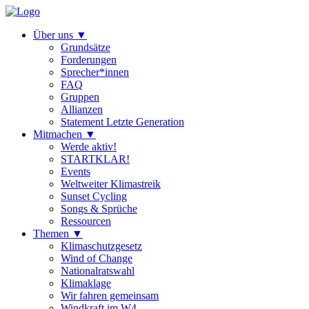
Über uns
▼
Grundsätze
Forderungen
Sprecher*innen
FAQ
Gruppen
Allianzen
Statement Letzte Generation
Mitmachen
▼
Werde aktiv!
STARTKLAR!
Events
Weltweiter Klimastreik
Sunset Cycling
Songs & Sprüche
Ressourcen
Themen
▼
Klimaschutzgesetz
Wind of Change
Nationalratswahl
Klimaklage
Wir fahren gemeinsam
Windkraft im W4