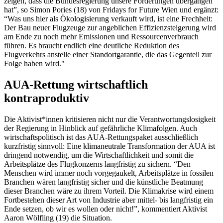
zeigen, dass die Bundesregierung unsere Forderungen übergangen
hat”, so Simon Pories (18) von Fridays for Future Wien und ergänzt:
“Was uns hier als Ökologisierung verkauft wird, ist eine Frechheit:
Der Bau neuer Flugzeuge zur angeblichen Effizienzsteigerung wird
am Ende zu noch mehr Emissionen und Ressourcenverbrauch
führen. Es braucht endlich eine deutliche Reduktion des
Flugverkehrs anstelle einer Standortgarantie, die das Gegenteil zur
Folge haben wird."
AUA-Rettung wirtschaftlich
kontraproduktiv
Die Aktivist*innen kritisieren nicht nur die Verantwortungslosigkeit
der Regierung in Hinblick auf gefährliche Klimafolgen. Auch
wirtschaftspolitisch ist das AUA-Rettungspaket ausschließlich
kurzfristig sinnvoll: Eine klimaneutrale Transformation der AUA ist
dringend notwendig, um die Wirtschaftlichkeit und somit die
Arbeitsplätze des Flugkonzerns langfristig zu sichern. “Den
Menschen wird immer noch vorgegaukelt, Arbeitsplätze in fossilen
Branchen wären langfristig sicher und die künstliche Beatmung
dieser Branchen wäre zu ihrem Vorteil. Die Klimakrise wird einem
Fortbestehen dieser Art von Industrie aber mittel- bis langfristig ein
Ende setzen, ob wir es wollen oder nicht!”, kommentiert Aktivist
Aaron Wölfling (19) die Situation.