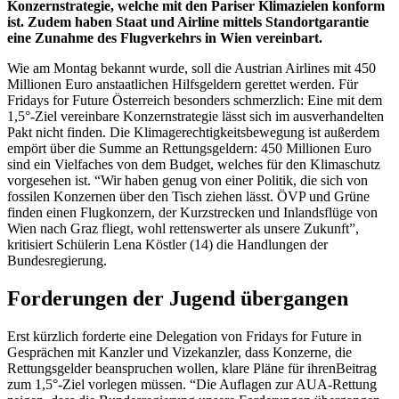
Konzernstrategie, welche mit den Pariser Klimazielen konform
ist. Zudem haben Staat und Airline mittels Standortgarantie
eine Zunahme des Flugverkehrs in Wien vereinbart.
Wie am Montag bekannt wurde, soll die Austrian Airlines mit 450
Millionen Euro anstaatlichen Hilfsgeldern gerettet werden. Für
Fridays for Future Österreich besonders schmerzlich: Eine mit dem
1,5°-Ziel vereinbare Konzernstrategie lässt sich im ausverhandelten
Pakt nicht finden. Die Klimagerechtigkeitsbewegung ​ist außerdem
empört über die Summe an Rettungsgeldern: 450 Millionen Euro
sind ein Vielfaches von dem Budget, welches für den Klimaschutz
vorgesehen ist.​ “Wir haben genug von einer Politik, die sich von
fossilen Konzernen über den Tisch ziehen lässt. ÖVP und Grüne
finden einen Flugkonzern, der Kurzstrecken und Inlandsflüge von
Wien nach Graz fliegt, wohl rettenswerter als unsere Zukunft”,
kritisiert Schülerin Lena Köstler (14) die Handlungen der
Bundesregierung.
Forderungen der Jugend übergangen
Erst kürzlich forderte eine Delegation von Fridays for Future in
Gesprächen mit Kanzler und Vizekanzler, dass Konzerne, die
Rettungsgelder beanspruchen wollen, klare Pläne für ihrenBeitrag
zum 1,5°-Ziel vorlegen müssen. “Die Auflagen zur AUA-Rettung