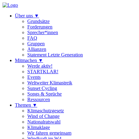
Über uns
▼
Grundsätze
Forderungen
Sprecher*innen
FAQ
Gruppen
Allianzen
Statement Letzte Generation
Mitmachen
▼
Werde aktiv!
STARTKLAR!
Events
Weltweiter Klimastreik
Sunset Cycling
Songs & Sprüche
Ressourcen
Themen
▼
Klimaschutzgesetz
Wind of Change
Nationalratswahl
Klimaklage
Wir fahren gemeinsam
Windkraft im W4