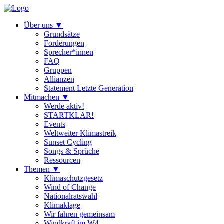
Über uns
▼
Grundsätze
Forderungen
Sprecher*innen
FAQ
Gruppen
Allianzen
Statement Letzte Generation
Mitmachen
▼
Werde aktiv!
STARTKLAR!
Events
Weltweiter Klimastreik
Sunset Cycling
Songs & Sprüche
Ressourcen
Themen
▼
Klimaschutzgesetz
Wind of Change
Nationalratswahl
Klimaklage
Wir fahren gemeinsam
Windkraft im W4