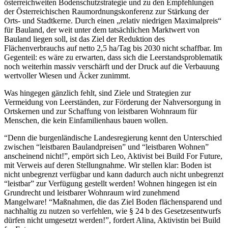
österreichweiten Bodenschutzstrategie und zu den Empfehlungen
der Österreichischen Raumordnungskonferenz zur Stärkung der
Orts- und Stadtkerne. Durch einen „relativ niedrigen Maximalpreis“
für Bauland, der weit unter dem tatsächlichen Marktwert von
Bauland liegen soll, ist das Ziel der Reduktion des
Flächenverbrauchs auf netto 2,5 ha/Tag bis 2030 nicht schaffbar. Im
Gegenteil: es wäre zu erwarten, dass sich die Leerstandsproblematik
noch weiterhin massiv verschärft und der Druck auf die Verbauung
wertvoller Wiesen und Äcker zunimmt.
Was hingegen gänzlich fehlt, sind Ziele und Strategien zur
Vermeidung von Leerständen, zur Förderung der Nahversorgung in
Ortskernen und zur Schaffung von leistbaren Wohnraum für
Menschen, die kein Einfamilienhaus bauen wollen.
“Denn die burgenländische Landesregierung kennt den Unterschied
zwischen “leistbaren Baulandpreisen” und “leistbaren Wohnen”
anscheinend nicht!”, empört sich Leo, Aktivist bei Build For Future,
mit Verweis auf deren Stellungnahme. Wir stellen klar: Boden ist
nicht unbegrenzt verfügbar und kann dadurch auch nicht unbegrenzt
“leistbar” zur Verfügung gestellt werden! Wohnen hingegen ist ein
Grundrecht und leistbarer Wohnraum wird zunehmend
Mangelware! “Maßnahmen, die das Ziel Boden flächensparend und
nachhaltig zu nutzen so verfehlen, wie § 24 b des Gesetzesentwurfs
dürfen nicht umgesetzt werden!”, fordert Alina, Aktivistin bei Build