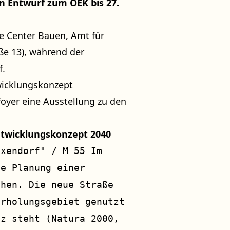
n Entwurf zum ÖEK bis 27.
ce Center Bauen, Amt für
ße 13), während der
f.
icklungskonzept
foyer eine Ausstellung zu den
twicklungskonzept 2040
ixendorf" / M 55 Im
ie Planung einer
ehen. Die neue Straße
erholungsgebiet genutzt
tz steht (Natura 2000,