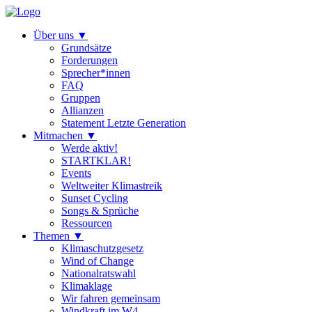
Über uns
▼
Grundsätze
Forderungen
Sprecher*innen
FAQ
Gruppen
Allianzen
Statement Letzte Generation
Mitmachen
▼
Werde aktiv!
STARTKLAR!
Events
Weltweiter Klimastreik
Sunset Cycling
Songs & Sprüche
Ressourcen
Themen
▼
Klimaschutzgesetz
Wind of Change
Nationalratswahl
Klimaklage
Wir fahren gemeinsam
Windkraft im W4