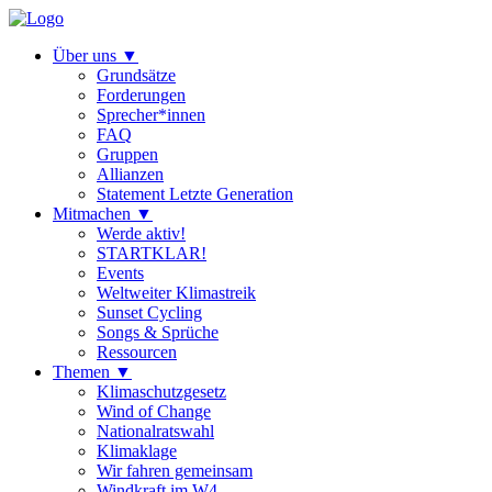
Über uns
▼
Grundsätze
Forderungen
Sprecher*innen
FAQ
Gruppen
Allianzen
Statement Letzte Generation
Mitmachen
▼
Werde aktiv!
STARTKLAR!
Events
Weltweiter Klimastreik
Sunset Cycling
Songs & Sprüche
Ressourcen
Themen
▼
Klimaschutzgesetz
Wind of Change
Nationalratswahl
Klimaklage
Wir fahren gemeinsam
Windkraft im W4