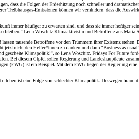
en, dass die Folgen der Erderhitzung noch schneller und dramatischer 
rer Treibhausgas-Emissionen können wir verhindern, dass die Auswir
kunft immer häufiger zu erwarten sind, und dass sie immer heftiger se
so bleiben.” Lena Woschitz Klimaaktivistin und Betroffene aus Maria S
 lassen tausende Betroffene vor den Trümmern ihrer Existenz stehen. Es 
icht jetzt nicht den Helfer*innen zu danken und dann "Business as usua
und gescheite Klimapolitik!”, so Lena Woschitz. Fridays For Future for
zuberufen. Bei diesem Gipfel sollen Regierung und Landeshauptleute z
ngen (EWG) ist ein Beispiel. Mit dem EWG liegen der Regierung eine 
 erleben ist eine Folge von schlechter Klimapolitik. Deswegen braucht 