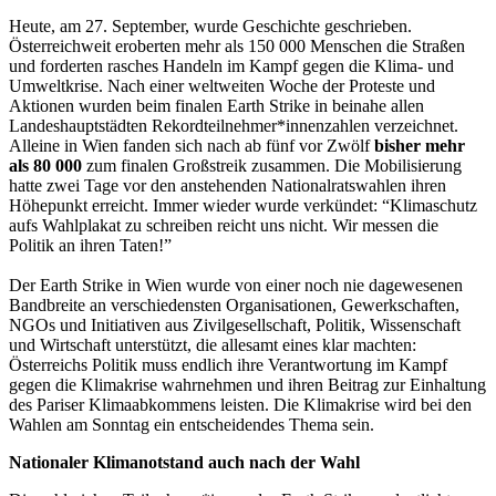
Heute, am 27. September, wurde Geschichte geschrieben.
Österreichweit eroberten mehr als 150 000 Menschen die Straßen
und forderten rasches Handeln im Kampf gegen die Klima- und
Umweltkrise. Nach einer weltweiten Woche der Proteste und
Aktionen wurden beim finalen Earth Strike in beinahe allen
Landeshauptstädten Rekordteilnehmer*innenzahlen verzeichnet.
Alleine in Wien fanden sich nach ab fünf vor Zwölf
bisher mehr
als 80 000
zum finalen Großstreik zusammen. Die Mobilisierung
hatte zwei Tage vor den anstehenden Nationalratswahlen ihren
Höhepunkt erreicht. Immer wieder wurde verkündet: “Klimaschutz
aufs Wahlplakat zu schreiben reicht uns nicht. Wir messen die
Politik an ihren Taten!”
Der Earth Strike in Wien wurde von einer noch nie dagewesenen
Bandbreite an verschiedensten Organisationen, Gewerkschaften,
NGOs und Initiativen aus Zivilgesellschaft, Politik, Wissenschaft
und Wirtschaft unterstützt, die allesamt eines klar machten:
Österreichs Politik muss endlich ihre Verantwortung im Kampf
gegen die Klimakrise wahrnehmen und ihren Beitrag zur Einhaltung
des Pariser Klimaabkommens leisten. Die Klimakrise wird bei den
Wahlen am Sonntag ein entscheidendes Thema sein.
Nationaler Klimanotstand auch nach der Wahl