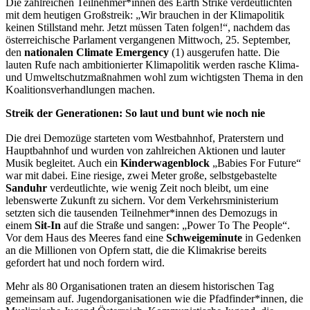
Die zahlreichen Teilnehmer*innen des Earth Strike verdeutlichten
mit dem heutigen Großstreik: „Wir brauchen in der Klimapolitik
keinen Stillstand mehr. Jetzt müssen Taten folgen!“, nachdem das
österreichische Parlament vergangenen Mittwoch, 25. September,
den
nationalen Climate Emergency
(1) ausgerufen hatte. Die
lauten Rufe nach ambitionierter Klimapolitik werden rasche Klima-
und Umweltschutzmaßnahmen wohl zum wichtigsten Thema in den
Koalitionsverhandlungen machen.
Streik der Generationen: So laut und bunt wie noch nie
Die drei Demozüge starteten vom Westbahnhof, Praterstern und
Hauptbahnhof und wurden von zahlreichen Aktionen und lauter
Musik begleitet. Auch ein
Kinderwagenblock
„Babies For Future“
war mit dabei. Eine riesige, zwei Meter große, selbstgebastelte
Sanduhr
verdeutlichte, wie wenig Zeit noch bleibt, um eine
lebenswerte Zukunft zu sichern. Vor dem Verkehrsministerium
setzten sich die tausenden Teilnehmer*innen des Demozugs in
einem
Sit-In
auf die Straße und sangen: „Power To The People“.
Vor dem Haus des Meeres fand eine
Schweigeminute
in Gedenken
an die Millionen von Opfern statt, die die Klimakrise bereits
gefordert hat und noch fordern wird.
Mehr als 80 Organisationen traten an diesem historischen Tag
gemeinsam auf. Jugendorganisationen wie die Pfadfinder*innen, die