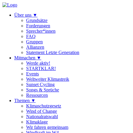
Über uns
▼
Grundsätze
Forderungen
Sprecher*innen
FAQ
Gruppen
Allianzen
Statement Letzte Generation
Mitmachen
▼
Werde aktiv!
STARTKLAR!
Events
Weltweiter Klimastreik
Sunset Cycling
Songs & Sprüche
Ressourcen
Themen
▼
Klimaschutzgesetz
Wind of Change
Nationalratswahl
Klimaklage
Wir fahren gemeinsam
Windkraft im W4