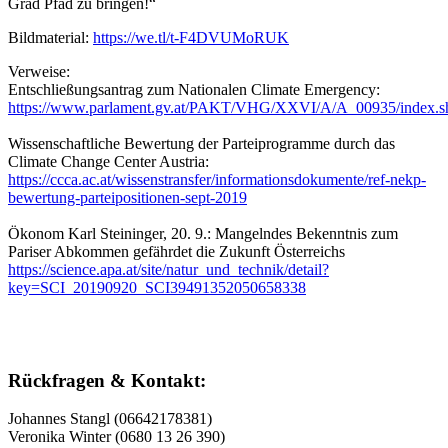
Grad Pfad zu bringen!“
Bildmaterial:
https://we.tl/t-F4DVUMoRUK
Verweise:
Entschließungsantrag zum Nationalen Climate Emergency:
https://www.parlament.gv.at/PAKT/VHG/XXVI/A/A_00935/index.s
Wissenschaftliche Bewertung der Parteiprogramme durch das
Climate Change Center Austria:
https://ccca.ac.at/wissenstransfer/informationsdokumente/ref-nekp-
bewertung-parteipositionen-sept-2019
Ökonom Karl Steininger, 20. 9.: Mangelndes Bekenntnis zum
Pariser Abkommen gefährdet die Zukunft Österreichs
https://science.apa.at/site/natur_und_technik/detail?
key=SCI_20190920_SCI39491352050658338
Rückfragen & Kontakt:
Johannes Stangl (06642178381)
Veronika Winter (0680 13 26 390)