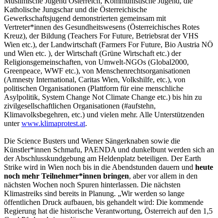
Muslimische Jugend Österreich, Kommunistische Jugend, die
Katholische Jungschar und die Österreichische
Gewerkschaftsjugend demonstrierten gemeinsam mit
Vertreter*innen des Gesundheitswesens (Österreichisches Rotes
Kreuz), der Bildung (Teachers For Future, Betriebsrat der VHS
Wien etc.), der Landwirtschaft (Farmers For Future, Bio Austria NÖ
und Wien etc. ), der Wirtschaft (Grüne Wirtschaft etc.) der
Religionsgemeinschaften, von Umwelt-NGOs (Global2000,
Greenpeace, WWF etc.), von Menschenrechtsorganisationen
(Amnesty International, Caritas Wien, Volkshilfe, etc.), von
politischen Organisationen (Plattform für eine menschliche
Asylpolitik, System Change Not Climate Change etc.) bis hin zu
zivilgesellschaftlichen Organisationen (#aufstehn,
Klimavolksbegehren, etc.) und vielen mehr. Alle Unterstützenden
unter
www.klimaprotest.at
.
Die Science Busters und Wiener Sängerknaben sowie die
Künstler*innen Schmafu, PAENDA und dunkelbunt werden sich an
der Abschlusskundgebung am Heldenplatz beteiligen. Der Earth
Strike wird in Wien noch bis in die Abendstunden dauern und
heute
noch mehr Teilnehmer*innen bringen
, aber vor allem in den
nächsten Wochen noch Spuren hinterlassen. Die nächsten
Klimastreiks sind bereits in Planung. „Wir werden so lange
öffentlichen Druck aufbauen, bis gehandelt wird: Die kommende
Regierung hat die historische Verantwortung, Österreich auf den 1,5