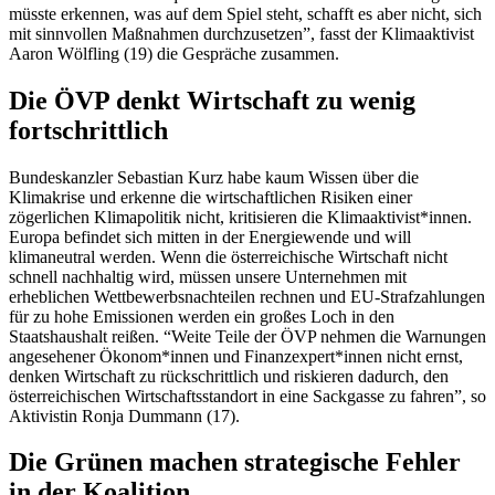
müsste erkennen, was auf dem Spiel steht, schafft es aber nicht, sich
mit sinnvollen Maßnahmen durchzusetzen”, fasst der Klimaaktivist
Aaron Wölfling (19) die Gespräche zusammen.
Die ÖVP denkt Wirtschaft zu wenig
fortschrittlich
Bundeskanzler Sebastian Kurz habe kaum Wissen über die
Klimakrise und erkenne die wirtschaftlichen Risiken einer
zögerlichen Klimapolitik nicht, kritisieren die Klimaaktivist*innen.
Europa befindet sich mitten in der Energiewende und will
klimaneutral werden. Wenn die österreichische Wirtschaft nicht
schnell nachhaltig wird, müssen unsere Unternehmen mit
erheblichen Wettbewerbsnachteilen rechnen und EU-Strafzahlungen
für zu hohe Emissionen werden ein großes Loch in den
Staatshaushalt reißen. “Weite Teile der ÖVP nehmen die Warnungen
angesehener Ökonom*innen und Finanzexpert*innen nicht ernst,
denken Wirtschaft zu rückschrittlich und riskieren dadurch, den
österreichischen Wirtschaftsstandort in eine Sackgasse zu fahren”, so
Aktivistin Ronja Dummann (17).
Die Grünen machen strategische Fehler
in der Koalition