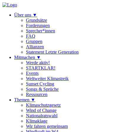
Über uns
▼
Grundsätze
Forderungen
Sprecher*innen
FAQ
Gruppen
Allianzen
Statement Letzte Generation
Mitmachen
▼
Werde aktiv!
STARTKLAR!
Events
Weltweiter Klimastreik
Sunset Cycling
Songs & Sprüche
Ressourcen
Themen
▼
Klimaschutzgesetz
Wind of Change
Nationalratswahl
Klimaklage
Wir fahren gemeinsam
Windkraft im W4