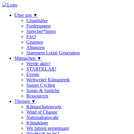
Über uns
▼
Grundsätze
Forderungen
Sprecher*innen
FAQ
Gruppen
Allianzen
Statement Letzte Generation
Mitmachen
▼
Werde aktiv!
STARTKLAR!
Events
Weltweiter Klimastreik
Sunset Cycling
Songs & Sprüche
Ressourcen
Themen
▼
Klimaschutzgesetz
Wind of Change
Nationalratswahl
Klimaklage
Wir fahren gemeinsam
Windkraft im W4