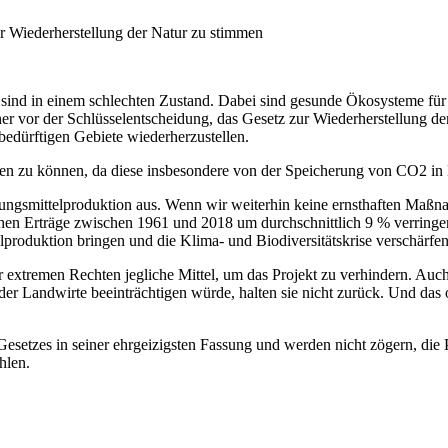
ur Wiederherstellung der Natur zu stimmen
 sind in einem schlechten Zustand. Dabei sind gesunde Ökosysteme fü
aher vor der Schlüsselentscheidung, das Gesetz zur Wiederherstellung d
bedürftigen Gebiete wiederherzustellen.
lten zu können, da diese insbesondere von der Speicherung von CO2 i
hrungsmittelproduktion aus. Wenn wir weiterhin keine ernsthaften Maßn
n Erträge zwischen 1961 und 2018 um durchschnittlich 9 % verringert. 
lproduktion bringen und die Klima- und Biodiversitätskrise verschärfen
r extremen Rechten jegliche Mittel, um das Projekt zu verhindern. Auch
der Landwirte beeinträchtigen würde, halten sie nicht zurück. Und das
esetzes in seiner ehrgeizigsten Fassung und werden nicht zögern, die 
ahlen.