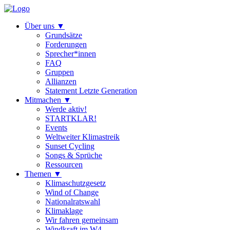
Über uns
▼
Grundsätze
Forderungen
Sprecher*innen
FAQ
Gruppen
Allianzen
Statement Letzte Generation
Mitmachen
▼
Werde aktiv!
STARTKLAR!
Events
Weltweiter Klimastreik
Sunset Cycling
Songs & Sprüche
Ressourcen
Themen
▼
Klimaschutzgesetz
Wind of Change
Nationalratswahl
Klimaklage
Wir fahren gemeinsam
Windkraft im W4