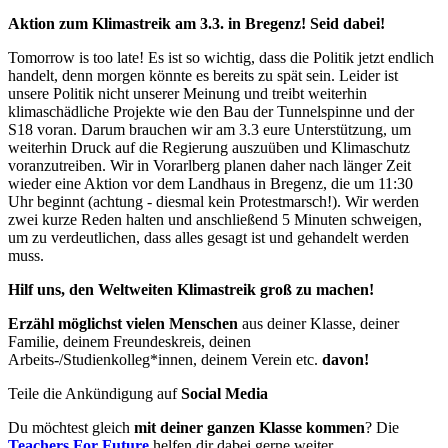
Aktion zum Klimastreik am 3.3. in Bregenz! Seid dabei!
Tomorrow is too late! Es ist so wichtig, dass die Politik jetzt endlich
handelt, denn morgen könnte es bereits zu spät sein. Leider ist
unsere Politik nicht unserer Meinung und treibt weiterhin
klimaschädliche Projekte wie den Bau der Tunnelspinne und der
S18 voran. Darum brauchen wir am 3.3 eure Unterstützung, um
weiterhin Druck auf die Regierung auszuüben und Klimaschutz
voranzutreiben. Wir in Vorarlberg planen daher nach länger Zeit
wieder eine Aktion vor dem Landhaus in Bregenz, die um 11:30
Uhr beginnt (achtung - diesmal kein Protestmarsch!). Wir werden
zwei kurze Reden halten und anschließend 5 Minuten schweigen,
um zu verdeutlichen, dass alles gesagt ist und gehandelt werden
muss.
Hilf uns, den Weltweiten Klimastreik groß zu machen!
Erzähl möglichst vielen Menschen
aus deiner Klasse, deiner
Familie, deinem Freundeskreis, deinen
Arbeits-/Studienkolleg*innen, deinem Verein etc.
davon!
Teile die Ankündigung auf
Social Media
Du möchtest gleich
mit deiner ganzen Klasse kommen
? Die
Teachers For Future
helfen dir dabei gerne weiter.