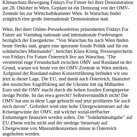
Klimaschutz-Bewegung Fridays For Future bei ihrer Demonstration
am 28. Oktober in Wien. Geplant ist ein Demozug von der OMV-
Zentrale bis zur Wirtschaftskammer Wien. In Warschau findet
zeitgleich eine große internationale Demonstration statt.
Wien. Bei ihrer Online-Pressekonferenz präsentierten Fridays For
Future am Vormittag nationale und internationale Forderungen
bezüglich der Energiekrise. “Von Warschau bis nach Wien finden
heute Streiks statt, gegen eine ignorante fossile Politik und für ein
solidarisches Miteinander”, berichtet Klara König, Pressesprecherin
von Fridays For Future Österreich live aus Warschau. “Die
verstörend enge Freundschaft zwischen OMV und Russland ist der
Grund, warum wir heute vor der OMV-Zentrale in Wien streiken.
Aufgrund der Russland-nahen Konzernführung befinden wir uns
jetzt in dieser Lage. Die EU, und damit auch Österreich, finanziert
den russischen Angriffskrieg auf die Ukraine mit zig Milliarden
Euro und die OMV macht durch die hohen fossilen Energiepreise
riesige Profite. Ist das etwa gerecht? Selbstverständlich nicht! Die
OMV hat uns in diese Lage gebracht und jetzt profitieren Sie auch
noch davon”. Gefordert wird eine hohe Übergewinnsteuer auf die
Krisengewinne der OMV, mit welcher sozial-treffsicher
Entlastungen finanziert werden sollen. Die "Solidaritätsabgabe" auf
EU-Ebene reiche nicht und der niedrige Steuersatz auf
Übergewinne von Mineralölkonzernen müsse in Österreich
angehoben werden.