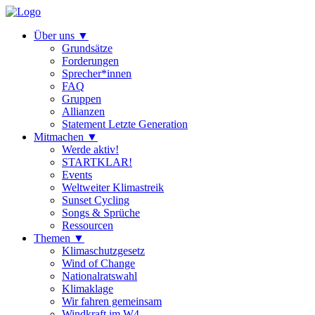
Über uns
▼
Grundsätze
Forderungen
Sprecher*innen
FAQ
Gruppen
Allianzen
Statement Letzte Generation
Mitmachen
▼
Werde aktiv!
STARTKLAR!
Events
Weltweiter Klimastreik
Sunset Cycling
Songs & Sprüche
Ressourcen
Themen
▼
Klimaschutzgesetz
Wind of Change
Nationalratswahl
Klimaklage
Wir fahren gemeinsam
Windkraft im W4