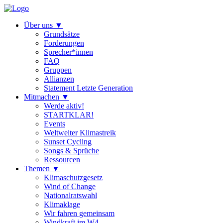
Über uns
▼
Grundsätze
Forderungen
Sprecher*innen
FAQ
Gruppen
Allianzen
Statement Letzte Generation
Mitmachen
▼
Werde aktiv!
STARTKLAR!
Events
Weltweiter Klimastreik
Sunset Cycling
Songs & Sprüche
Ressourcen
Themen
▼
Klimaschutzgesetz
Wind of Change
Nationalratswahl
Klimaklage
Wir fahren gemeinsam
Windkraft im W4