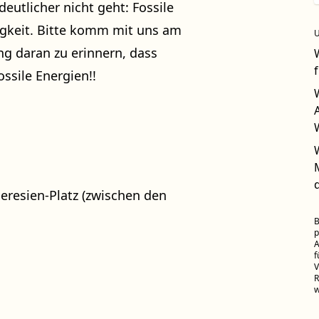
deutlicher nicht geht: Fossile
gkeit. Bitte komm mit uns am
ng daran zu erinnern, dass
ossile Energien!!
eresien-Platz (zwischen den
B
p
A
f
V
R
w