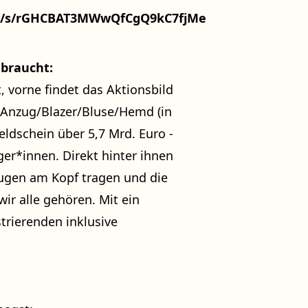
orms/s/rGHCBAT3MWwQfCgQ9kC7fjMe
 braucht:
, vorne findet das Aktionsbild
n Anzug/Blazer/Bluse/Hemd (in
ldschein über 5,7 Mrd. Euro -
ger*innen. Direkt hinter ihnen
Augen am Kopf tragen und die
ir alle gehören. Mit ein
trierenden inklusive