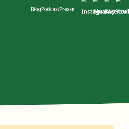
Blog
Podcast
Presse
ft im W4
urcen
Politischer Dialog
Erste Group
EACOP