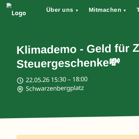
Über uns
Mitmachen
▼
▼
Grundsätze
Werde aktiv!
Klimaschutzgesetz
Forderungen
STARTKLAR!
Wind of Change
Sprecher*in
Events
Welt
Na
Stellungnahme Gazakrieg
Klimademo - Geld für Zu
Steuergeschenke💸
22.05.26 15:30 – 18:00
Schwarzenbergplatz