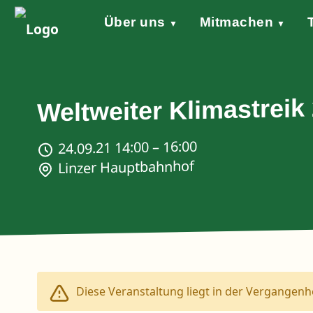
Über uns
Mitmachen
▼
▼
Grundsätze
Werde aktiv!
Klimaschutzgesetz
Forderungen
STARTKLAR!
Wind of Change
Sprecher*in
Events
Welt
Na
Stellungnahme Gazakrieg
Weltweiter Klimastreik 
24.09.21 14:00 – 16:00
Linzer Hauptbahnhof
Diese Veranstaltung liegt in der Vergangenhe