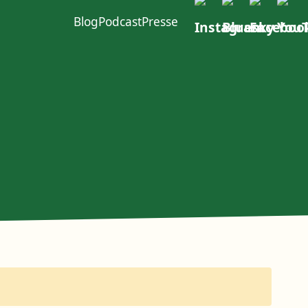
Blog
Podcast
Presse
ft im W4
urcen
Politischer Dialog
Erste Group
EACOP