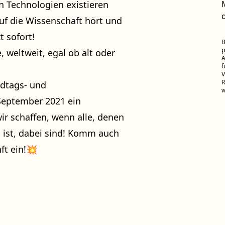
n Technologien existieren
auf die Wissenschaft hört und
t sofort!
B
p
 weltweit, egal ob alt oder
A
f
V
R
ndtags- und
w
September 2021 ein
ir schaffen, wenn alle, denen
g ist, dabei sind! Komm auch
ft ein!💥