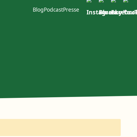
Blog
Podcast
Presse
ft im W4
urcen
Politischer Dialog
Erste Group
EACOP