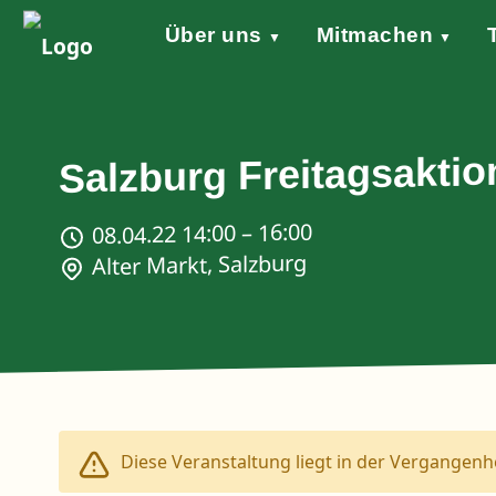
Über uns
Mitmachen
▼
▼
Grundsätze
Werde aktiv!
Klimaschutzgesetz
Forderungen
STARTKLAR!
Wind of Change
Sprecher*in
Events
Welt
Na
Stellungnahme Gazakrieg
Salzburg Freitagsaktio
08.04.22 14:00 – 16:00
Alter Markt, Salzburg
Diese Veranstaltung liegt in der Vergangenhe