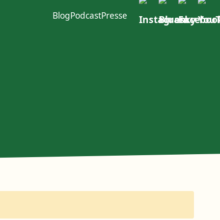
Blog
Podcast
Presse
ft im W4
urcen
Politischer Dialog
Erste Group
EACOP