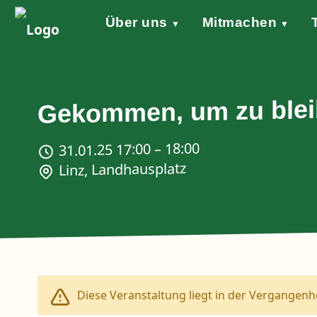
Über uns
Mitmachen
▼
▼
Grundsätze
Werde aktiv!
Klimaschutzgesetz
Forderungen
STARTKLAR!
Wind of Change
Sprecher*in
Events
Welt
Na
Stellungnahme Gazakrieg
Gekommen, um zu blei
31.01.25 17:00 – 18:00
Linz, Landhausplatz
Diese Veranstaltung liegt in der Vergangenhe