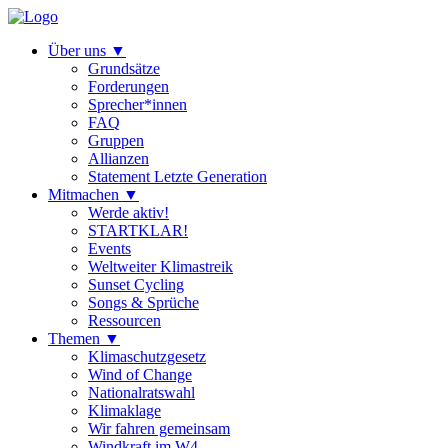
Über uns
▼
Grundsätze
Forderungen
Sprecher*innen
FAQ
Gruppen
Allianzen
Statement Letzte Generation
Mitmachen
▼
Werde aktiv!
STARTKLAR!
Events
Weltweiter Klimastreik
Sunset Cycling
Songs & Sprüche
Ressourcen
Themen
▼
Klimaschutzgesetz
Wind of Change
Nationalratswahl
Klimaklage
Wir fahren gemeinsam
Windkraft im W4