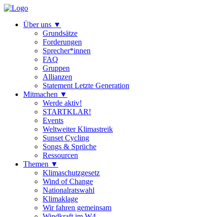
Über uns
▼
Grundsätze
Forderungen
Sprecher*innen
FAQ
Gruppen
Allianzen
Statement Letzte Generation
Mitmachen
▼
Werde aktiv!
STARTKLAR!
Events
Weltweiter Klimastreik
Sunset Cycling
Songs & Sprüche
Ressourcen
Themen
▼
Klimaschutzgesetz
Wind of Change
Nationalratswahl
Klimaklage
Wir fahren gemeinsam
Windkraft im W4