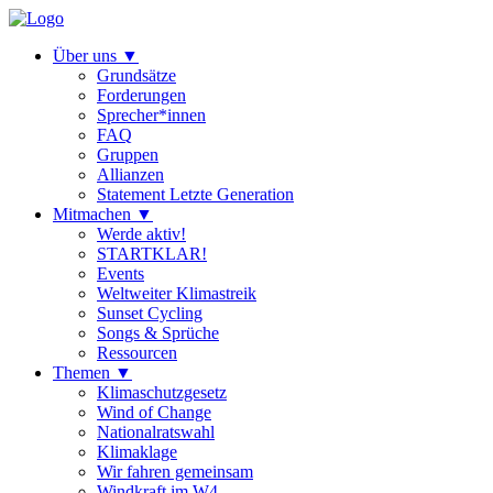
Über uns
▼
Grundsätze
Forderungen
Sprecher*innen
FAQ
Gruppen
Allianzen
Statement Letzte Generation
Mitmachen
▼
Werde aktiv!
STARTKLAR!
Events
Weltweiter Klimastreik
Sunset Cycling
Songs & Sprüche
Ressourcen
Themen
▼
Klimaschutzgesetz
Wind of Change
Nationalratswahl
Klimaklage
Wir fahren gemeinsam
Windkraft im W4