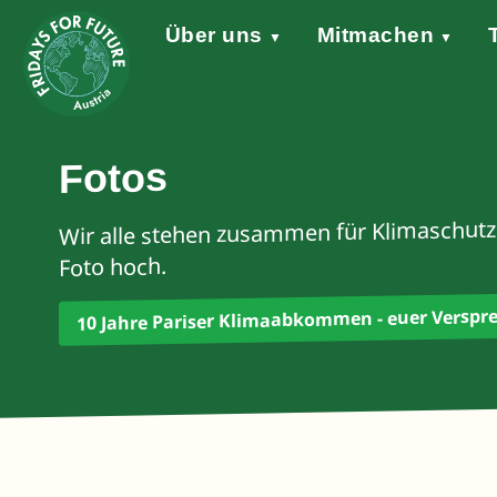
Über uns
Mitmachen
▼
▼
Grundsätze
Werde aktiv!
Klimaschutzgesetz
Forderungen
STARTKLAR!
Wind of Change
Sprecher*in
Events
Welt
Na
Stellungnahme Gazakrieg
Fotos
Wir alle stehen zusammen für Klimaschutz
Foto hoch.
10 Jahre Pariser Klimaabkommen - euer Verspr