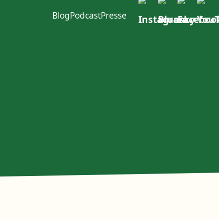
Blog
Podcast
Presse
ft im W4
urcen
Politischer Dialog
Erste Group
EACOP