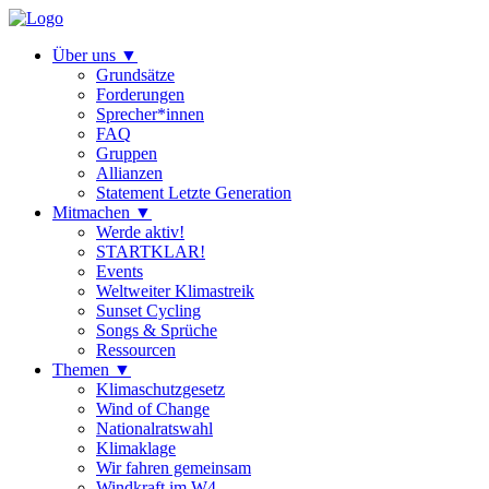
Über uns
▼
Grundsätze
Forderungen
Sprecher*innen
FAQ
Gruppen
Allianzen
Statement Letzte Generation
Mitmachen
▼
Werde aktiv!
STARTKLAR!
Events
Weltweiter Klimastreik
Sunset Cycling
Songs & Sprüche
Ressourcen
Themen
▼
Klimaschutzgesetz
Wind of Change
Nationalratswahl
Klimaklage
Wir fahren gemeinsam
Windkraft im W4