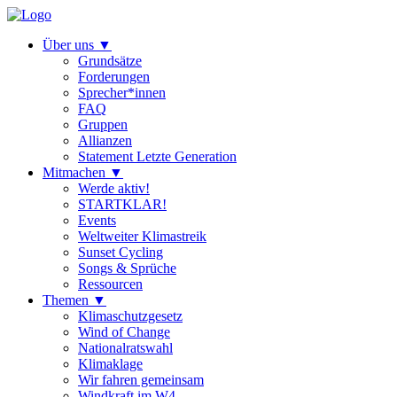
Über uns
▼
Grundsätze
Forderungen
Sprecher*innen
FAQ
Gruppen
Allianzen
Statement Letzte Generation
Mitmachen
▼
Werde aktiv!
STARTKLAR!
Events
Weltweiter Klimastreik
Sunset Cycling
Songs & Sprüche
Ressourcen
Themen
▼
Klimaschutzgesetz
Wind of Change
Nationalratswahl
Klimaklage
Wir fahren gemeinsam
Windkraft im W4