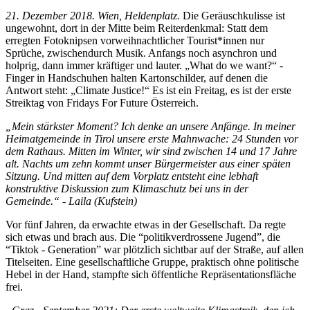
21. Dezember 2018. Wien, Heldenplatz.
Die Geräuschkulisse ist
ungewohnt, dort in der Mitte beim Reiterdenkmal: Statt dem
erregten Fotoknipsen vorweihnachtlicher Tourist*innen nur
Sprüche, zwischendurch Musik. Anfangs noch asynchron und
holprig, dann immer kräftiger und lauter. „What do we want?“ -
Finger in Handschuhen halten Kartonschilder, auf denen die
Antwort steht: „Climate Justice!“ Es ist ein Freitag, es ist der erste
Streiktag von Fridays For Future Österreich.
„Mein stärkster Moment? Ich denke an unsere Anfänge. In meiner
Heimatgemeinde in Tirol unsere erste Mahnwache: 24 Stunden vor
dem Rathaus. Mitten im Winter, wir sind zwischen 14 und 17 Jahre
alt. Nachts um zehn kommt unser Bürgermeister aus einer späten
Sitzung. Und mitten auf dem Vorplatz entsteht eine lebhaft
konstruktive Diskussion zum Klimaschutz bei uns in der
Gemeinde.“ - Laila (Kufstein)
Vor fünf Jahren, da erwachte etwas in der Gesellschaft. Da regte
sich etwas und brach aus. Die “politikverdrossene Jugend”, die
“Tiktok - Generation” war plötzlich sichtbar auf der Straße, auf allen
Titelseiten. Eine gesellschaftliche Gruppe, praktisch ohne politische
Hebel in der Hand, stampfte sich öffentliche Repräsentationsfläche
frei.