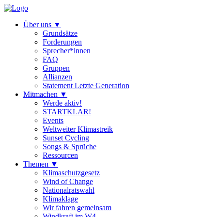
Über uns
▼
Grundsätze
Forderungen
Sprecher*innen
FAQ
Gruppen
Allianzen
Statement Letzte Generation
Mitmachen
▼
Werde aktiv!
STARTKLAR!
Events
Weltweiter Klimastreik
Sunset Cycling
Songs & Sprüche
Ressourcen
Themen
▼
Klimaschutzgesetz
Wind of Change
Nationalratswahl
Klimaklage
Wir fahren gemeinsam
Windkraft im W4