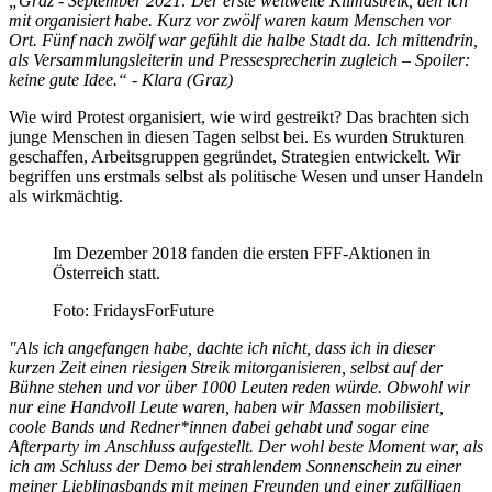
„Graz - September 2021: Der erste weltweite Klimastreik, den ich
mit organisiert habe. Kurz vor zwölf waren kaum Menschen vor
Ort. Fünf nach zwölf war gefühlt die halbe Stadt da. Ich mittendrin,
als Versammlungsleiterin und Pressesprecherin zugleich – Spoiler:
keine gute Idee.“ - Klara (Graz)
Wie wird Protest organisiert, wie wird gestreikt? Das brachten sich
junge Menschen in diesen Tagen selbst bei. Es wurden Strukturen
geschaffen, Arbeitsgruppen gegründet, Strategien entwickelt. Wir
begriffen uns erstmals selbst als politische Wesen und unser Handeln
als wirkmächtig.
Im Dezember 2018 fanden die ersten FFF-Aktionen in
Österreich statt.
Foto: FridaysForFuture
"Als ich angefangen habe, dachte ich nicht, dass ich in dieser
kurzen Zeit einen riesigen Streik mitorganisieren, selbst auf der
Bühne stehen und vor über 1000 Leuten reden würde. Obwohl wir
nur eine Handvoll Leute waren, haben wir Massen mobilisiert,
coole Bands und Redner*innen dabei gehabt und sogar eine
Afterparty im Anschluss aufgestellt. Der wohl beste Moment war, als
ich am Schluss der Demo bei strahlendem Sonnenschein zu einer
meiner Lieblingsbands mit meinen Freunden und einer zufälligen