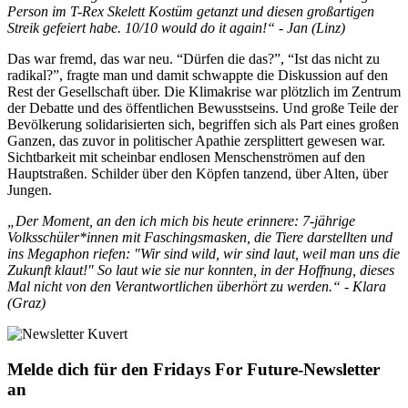
Person im T-Rex Skelett Kostüm getanzt und diesen großartigen
Streik gefeiert habe. 10/10 would do it again!“ - Jan (Linz)
Das war fremd, das war neu. “Dürfen die das?”, “Ist das nicht zu
radikal?”, fragte man und damit schwappte die Diskussion auf den
Rest der Gesellschaft über. Die Klimakrise war plötzlich im Zentrum
der Debatte und des öffentlichen Bewusstseins. Und große Teile der
Bevölkerung solidarisierten sich, begriffen sich als Part eines großen
Ganzen, das zuvor in politischer Apathie zersplittert gewesen war.
Sichtbarkeit mit scheinbar endlosen Menschenströmen auf den
Hauptstraßen. Schilder über den Köpfen tanzend, über Alten, über
Jungen.
„Der Moment, an den ich mich bis heute erinnere: 7-jährige
Volksschüler*innen mit Faschingsmasken, die Tiere darstellten und
ins Megaphon riefen: "Wir sind wild, wir sind laut, weil man uns die
Zukunft klaut!" So laut wie sie nur konnten, in der Hoffnung, dieses
Mal nicht von den Verantwortlichen überhört zu werden.“ - Klara
(Graz)
Melde dich für den Fridays For Future-Newsletter
an