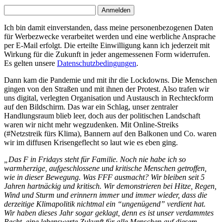
Ich bin damit einverstanden, dass meine personenbezogenen Daten
für Werbezwecke verarbeitet werden und eine werbliche Ansprache
per E-Mail erfolgt. Die erteilte Einwilligung kann ich jederzeit mit
Wirkung für die Zukunft in jeder angemessenen Form widerrufen.
Es gelten unsere
Datenschutzbedingungen
.
Dann kam die Pandemie und mit ihr die Lockdowns. Die Menschen
gingen von den Straßen und mit ihnen der Protest. Also trafen wir
uns digital, verlegten Organisation und Austausch in Rechteckform
auf den Bildschirm. Das war ein Schlag, unser zentraler
Handlungsraum blieb leer, doch aus der politischen Landschaft
waren wir nicht mehr wegzudenken. Mit Online-Streiks
(#Netzstreik fürs Klima), Bannern auf den Balkonen und Co. waren
wir im diffusen Krisengeflecht so laut wie es eben ging.
„Das F in Fridays steht für Familie. Noch nie habe ich so
warmherzige, aufgeschlossene und kritische Menschen getroffen,
wie in dieser Bewegung. Was FFF ausmacht? Wir bleiben seit 5
Jahren hartnäckig und kritisch. Wir demonstrieren bei Hitze, Regen,
Wind und Sturm und erinnern immer und immer wieder, dass die
derzeitige Klimapolitik nichtmal ein “ungenügend” verdient hat.
Wir haben dieses Jahr sogar geklagt, denn es ist unser verdammtes
Recht, eine lebenswerte Zukunft für alle Menschen auf diesem